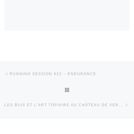
Parcourir les articles
Article précédent
RUNNING SESSION #22 – ENDURANCE
RETOUR À LA LISTE DES
Ar
LES BUIS ET L’ART TOPIAIRE AU CHÂTEAU DE VERSAILLES