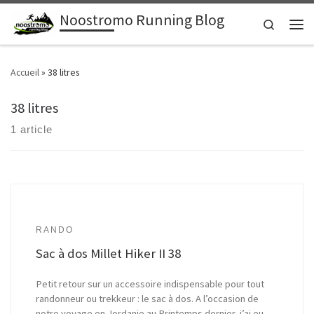
Noostromo Running Blog
Passer au contenu
Search
Men
Accueil
»
38 litres
38 litres
1 article
RANDO
Sac à dos Millet Hiker II 38
Petit retour sur un accessoire indispensable pour tout
randonneur ou trekkeur : le sac à dos. A l’occasion de
notre voyage en Jordanie au Printemps dernier, j’ai eu