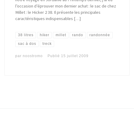
l’occasion d’éprouver mon dernier achat : le sac de chez
Millet : le Hicker 2 38. Il présente les principales
caractéristiques indispensables […]
38 litres
hiker
millet
rando
randonnée
sac à dos
treck
par
noostromo
Publié
15 juillet 2009