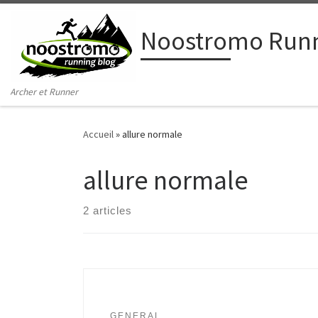
Passer au contenu
Noostromo Runn
Archer et Runner
Accueil
»
allure normale
allure normale
2 articles
GENERAL