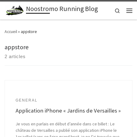
Noostromo Running Blog
Passer au contenu
Search
Men
Accueil
»
appstore
appstore
2 articles
GENERAL
Application iPhone « Jardins de Versailles »
Je vous en parlais en début d’année dans ce billet : Le
château de Versailles a publié son application iPhone le
1er juillet (sans en faire grand bruit, je ne l’ai trouvée que