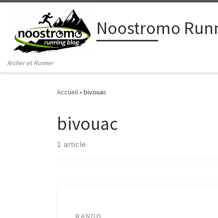
Passer au contenu
Noostromo Runn
Archer et Runner
Accueil
»
bivouac
bivouac
1 article
RANDO