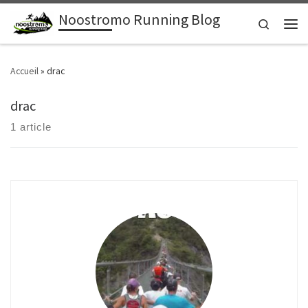
Noostromo Running Blog
Passer au contenu
Search
Men
Accueil
»
drac
drac
1 article