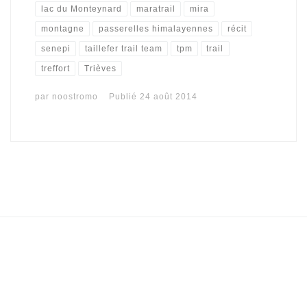
lac du Monteynard
maratrail
mira
montagne
passerelles himalayennes
récit
senepi
taillefer trail team
tpm
trail
treffort
Trièves
par
noostromo
Publié
24 août 2014