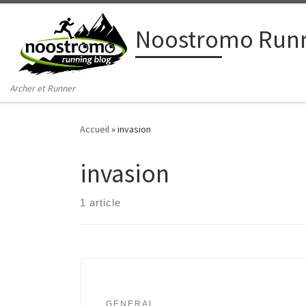
Passer au contenu
Noostromo Runn
Archer et Runner
Accueil
»
invasion
invasion
1 article
GENERAL