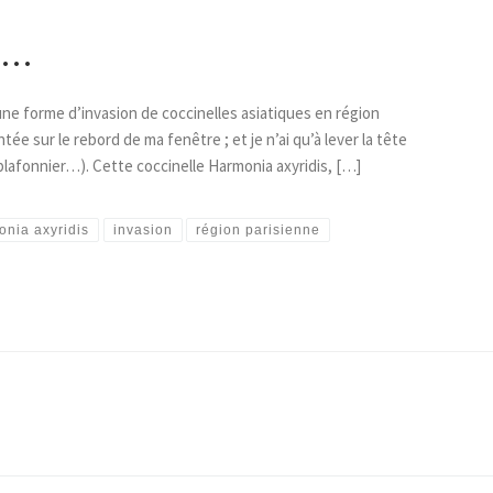
es…
une forme d’invasion de coccinelles asiatiques en région
antée sur le rebord de ma fenêtre ; et je n’ai qu’à lever la tête
plafonnier…). Cette coccinelle Harmonia axyridis, […]
nia axyridis
invasion
région parisienne