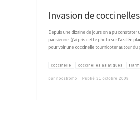
Invasion de coccinell
Depuis une dizaine de jours on a pu constater 
parisienne. (j’ai pris cette photo sur l’azalée pl
pour voir une coccinelle tournicoter autour du 
coccinelle
coccinelles asiatiques
Harmo
par
noostromo
Publié
31 octobre 2009