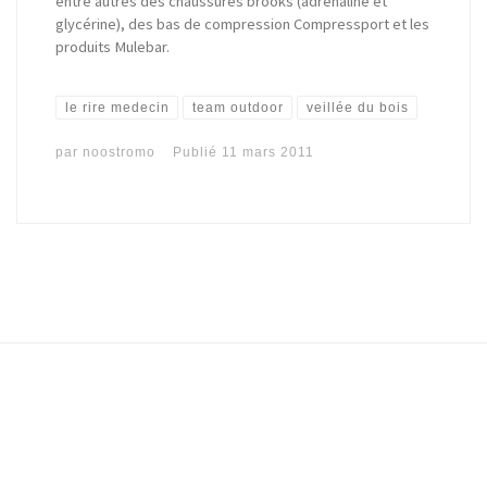
entre autres des chaussures brooks (adrénaline et
glycérine), des bas de compression Compressport et les
produits Mulebar.
le rire medecin
team outdoor
veillée du bois
par
noostromo
Publié
11 mars 2011