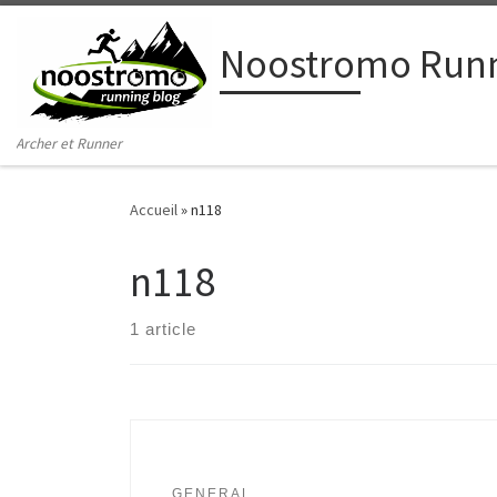
Passer au contenu
Noostromo Runn
Archer et Runner
Accueil
»
n118
n118
1 article
GENERAL