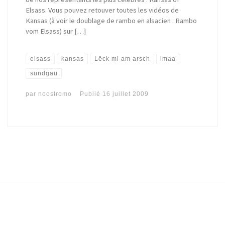
Elsass. Vous pouvez retouver toutes les vidéos de
Kansas (à voir le doublage de rambo en alsacien : Rambo
vom Elsass) sur […]
elsass
kansas
Lëck mi am arsch
lmaa
sundgau
par
noostromo
Publié
16 juillet 2009