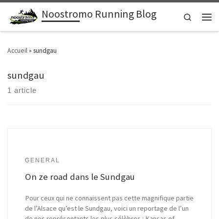
Noostromo Running Blog
Passer au contenu
Search
Men
Accueil
»
sundgau
sundgau
1 article
GENERAL
On ze road dans le Sundgau
Pour ceux qui ne connaissent pas cette magnifique partie
de l’Alsace qu’est le Sundgau, voici un reportage de l’un
de nos représentants les plus célèbres : Kansas of