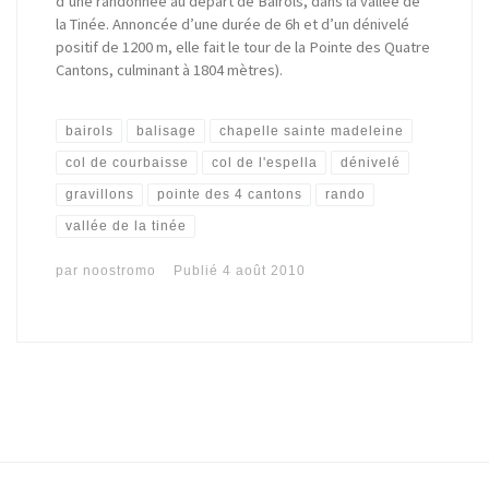
d’une randonnée au départ de Bairols, dans la vallée de
la Tinée. Annoncée d’une durée de 6h et d’un dénivelé
positif de 1200 m, elle fait le tour de la Pointe des Quatre
Cantons, culminant à 1804 mètres).
bairols
balisage
chapelle sainte madeleine
col de courbaisse
col de l'espella
dénivelé
gravillons
pointe des 4 cantons
rando
vallée de la tinée
par
noostromo
Publié
4 août 2010