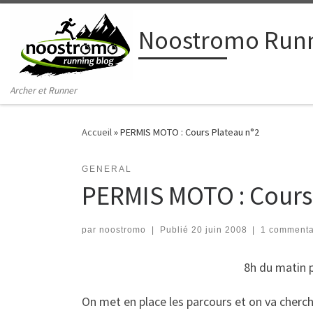
Passer au contenu
Noostromo Runn
Archer et Runner
Accueil
»
PERMIS MOTO : Cours Plateau n°2
GENERAL
PERMIS MOTO : Cours
par
noostromo
|
Publié
20 juin 2008
|
1 commenta
8h du matin 
On met en place les parcours et on va cherche