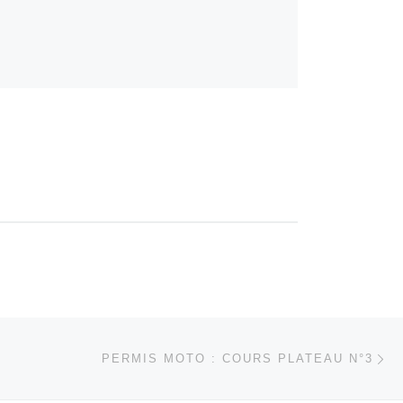
Ar
 ARTICLES
PERMIS MOTO : COURS PLATEAU N°3