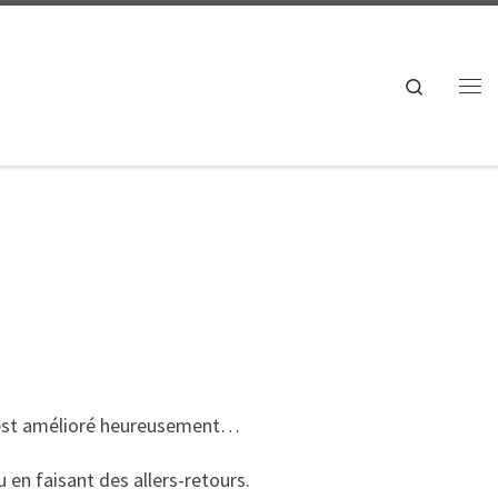
Search
Me
s’est amélioré heureusement…
 en faisant des allers-retours.