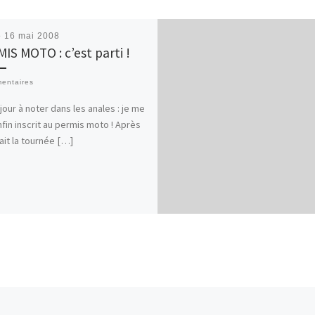
é
16 mai 2008
IS MOTO : c’est parti !
entaires
jour à noter dans les anales : je me
nfin inscrit au permis moto ! Après
fait la tournée […]