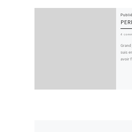
Publi
PERM
4 comm
Grand 
suis e
avoir 