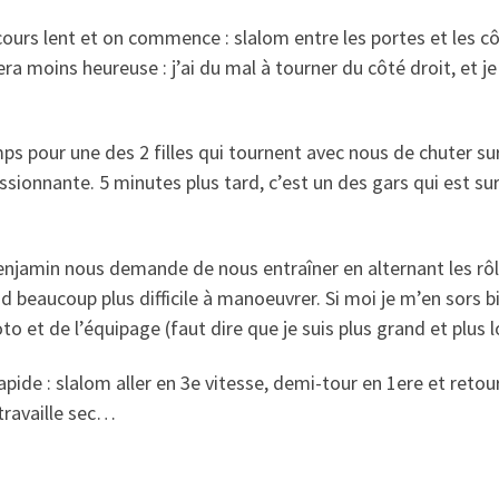
cours lent et on commence : slalom entre les portes et les c
a moins heureuse : j’ai du mal à tourner du côté droit, et j
mps pour une des 2 filles qui tournent avec nous de chuter sur
sionnante. 5 minutes plus tard, c’est un des gars qui est su
njamin nous demande de nous entraîner en alternant les rôles
d beaucoup plus difficile à manoeuvrer. Si moi je m’en sors b
o et de l’équipage (faut dire que je suis plus grand et plus 
rapide : slalom aller en 3e vitesse, demi-tour en 1ere et reto
travaille sec…