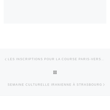
Parcourir les articles
Article précédent
LES INSCRIPTIONS POUR LA COURSE PARIS-VERSAILLES SONT OUVERTES
RETOUR À LA LISTE DES
Ar
SEMAINE CULTURELLE IRANIENNE À STRASBOURG