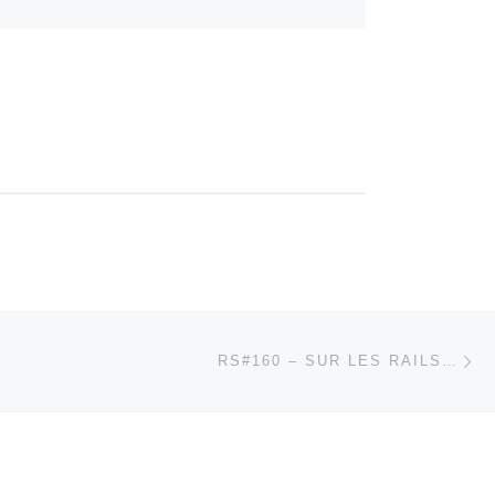
Ar
 ARTICLES
RS#160 – SUR LES RAILS…