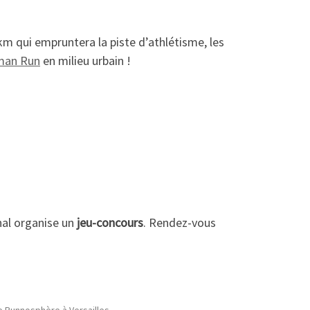
7km qui empruntera la piste d’athlétisme, les
man Run
en milieu urbain !
nal organise un
jeu-concours
. Rendez-vous
e Runnosphère à Versailles