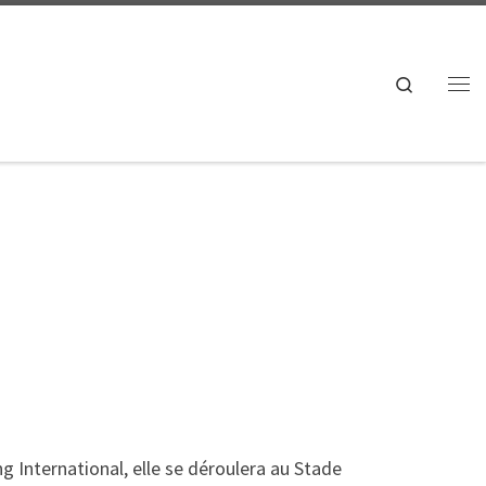
Search
Me
ng International, elle se déroulera au Stade