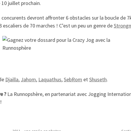
 10 juillet prochain.
es concurents devront affronter 6 obstacles sur la boucle de 
18 escaliers de 70 marches ! C’est un peu un genre de
Strong
 de
Djailla
,
Jahom
,
Laquathus
,
SebRom
et
Shuseth
.
e ?
La Runnopshère, en partenariat avec Jogging Internatio
!
2011 – une année en photos
Sorti