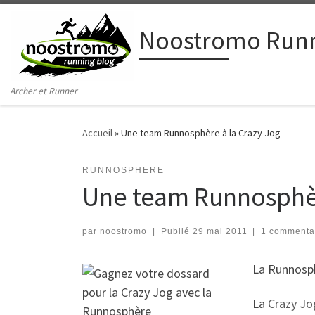
Passer au contenu
Noostromo Runn
Archer et Runner
Accueil
»
Une team Runnosphère à la Crazy Jog
RUNNOSPHERE
Une team Runnosphèr
par
noostromo
|
Publié
29 mai 2011
|
1 commenta
La Runnosph
La
Crazy Jo