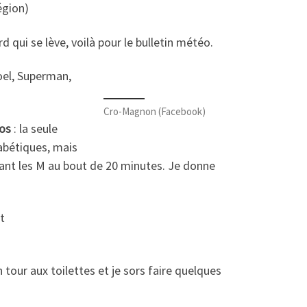
égion)
rd qui se lève, voilà pour le bulletin météo.
oel, Superman,
Cro-Magnon (Facebook)
os
: la seule
habétiques, mais
devant les M au bout de 20 minutes. Je donne
t
n tour aux toilettes et je sors faire quelques