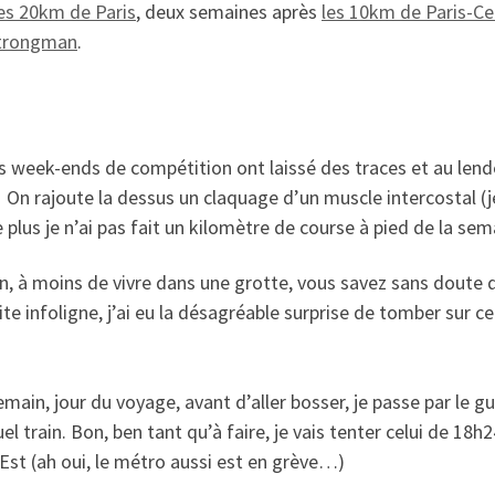
es 20km de Paris
, deux semaines après
les 10km de Paris-Ce
trongman
.
ers week-ends de compétition ont laissé des traces et au lend
On rajoute la dessus un claquage d’un muscle intercostal (je 
plus je n’ai pas fait un kilomètre de course à pied de la sem
tion, à moins de vivre dans une grotte, vous savez sans dou
te infoligne, j’ai eu la désagréable surprise de tomber sur ce
emain, jour du voyage, avant d’aller bosser, je passe par le 
l train. Bon, ben tant qu’à faire, je vais tenter celui de 18h2
l’Est (ah oui, le métro aussi est en grève…)