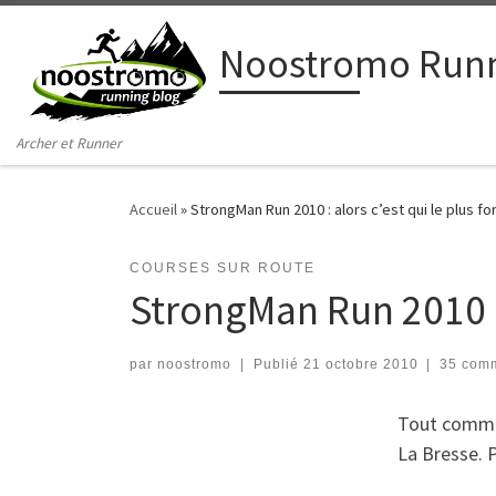
Passer au contenu
Noostromo Runn
Archer et Runner
Accueil
»
StrongMan Run 2010 : alors c’est qui le plus for
COURSES SUR ROUTE
StrongMan Run 2010 : a
par
noostromo
|
Publié
21 octobre 2010
|
35 com
Tout commen
La Bresse. P