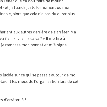
 l’effet que ça doit faire de mourir
llet) et j’attends juste le moment où mon
able, alors que cela n’a pas du durer plus
hurlant aux autres derrière de s’arrêter. Ma
? » – « … » – « ca va ? » Il me tire à
s, je ramasse mon bonnet et m’éloigne
s lucide sur ce qui se passait autour de moi
taient les mecs de l’organisation lors de cet
s d’arrêter là !