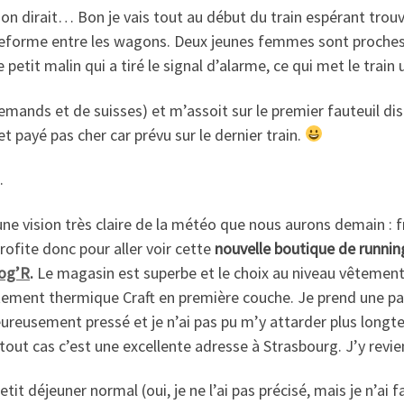
ul on dirait… Bon je vais tout au début du train espérant trou
ateforme entre les wagons. Deux jeunes femmes sont proches 
etit malin qui a tiré le signal d’alarme, ce qui met le train 
mands et de suisses) et m’assoit sur le premier fauteuil disp
et payé pas cher car prévu sur le dernier train.
.
 une vision très claire de la météo que nous aurons demain : f
profite donc pour aller voir cette
nouvelle boutique de runnin
og’R
.
Le magasin est superbe et le choix au niveau vêtement
tement thermique Craft en première couche. Je prend une pai
heureusement pressé et je n’ai pas pu m’y attarder plus longt
tout cas c’est une excellente adresse à Strasbourg. J’y revie
tit déjeuner normal (oui, je ne l’ai pas précisé, mais je n’ai f