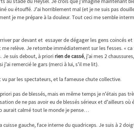
ts au stade du Heysel. Je crois que j’imagine maintenant bien
iné ou étouffé. J’ai horriblement mal (et je ne suis pas doui
nt je me prépare à la douleur. Tout ceci me semble intermin
arriver par devant et essayer de dégager les gens coincés et 
et me relève. Je retombe immédiatement sur les fesses. « ca va 
 Je suis debout, à priori
rien de cassé
, j’ai mes 2 chaussure
ai remercié le gars (merci à lui, s’il me lit).
t vu par les spectateurs, et la fameuse chute collective.
A priori pas de blessés, mais en même temps je n’étais pas trè
tion de ne pas avoir eu de blessés sérieux et d’ailleurs où é
ro aurait calmé tout le monde je pense…
 la cuisse gauche, face interne du quadriceps. Je suis à 2 doigt