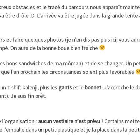
eux obstacles et le tracé du parcours nous apparaît maintena
va être drôle :D. L’arrivée va être jugée dans la grande tente
s et faire quelques photos (je n’en dis pas plus ici, vous au
rempé. On aura de la bonne boue bien fraiche
e (les bons sandwiches de ma môman) et de se changer. Un pe
ue l’an prochain les circonstances soient plus favorables
n t-shift kalenji, plus les
gants
et le
bonnet
. J’accroche le d
nt). Je suis fin prêt.
 l’organisation :
aucun vestiaire n’est prévu
! Certains metten
e l’emballe dans un petit plastique et je la place dans la peti