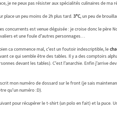
ce, je ne peux pas résister aux spécialités culinaires de ma r
ur place un peu moins de 2h plus tard.
3°C
, un peu de brouilla
des concurrents est venue déguisée : je croise donc le père N
valiers et une foule d’autres personnages…
 bien ca commence mal, c’est un foutoir indescriptible, le
cha
vant ce qui semble être des tables. Il y a des comptoirs alp
personnes devant les tables). C’est l’anarchie. Enfin j’arrive 
nscrit mon numéro de dossard sur le front (je sais maintenan
être qu’un numéro :D).
ivant pour récupérer le t-shirt (un polo en fait) et la puce. U