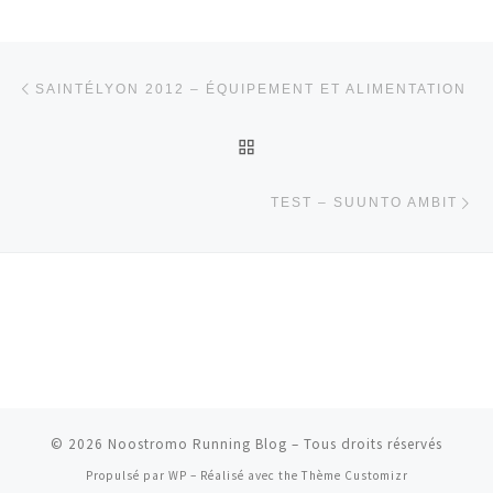
Parcourir les articles
Article précédent
SAINTÉLYON 2012 – ÉQUIPEMENT ET ALIMENTATION
RETOUR À LA LISTE DES
Ar
TEST – SUUNTO AMBIT
© 2026
Noostromo Running Blog
– Tous droits réservés
Propulsé par
WP
– Réalisé avec the
Thème Customizr