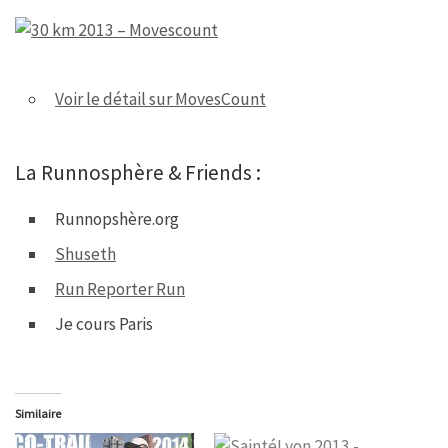
Voir le détail sur MovesCount
La Runnosphère & Friends :
Runnopshère.org
Shuseth
Run Reporter Run
Je cours Paris
Similaire