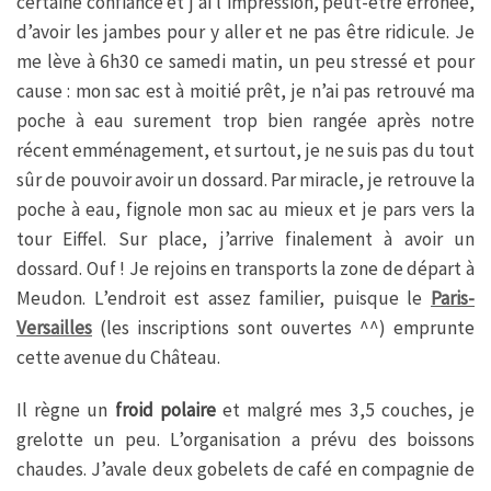
certaine confiance et j’ai l’impression, peut-être erronée,
d’avoir les jambes pour y aller et ne pas être ridicule. Je
me lève à 6h30 ce samedi matin, un peu stressé et pour
cause : mon sac est à moitié prêt, je n’ai pas retrouvé ma
poche à eau surement trop bien rangée après notre
récent emménagement, et surtout, je ne suis pas du tout
sûr de pouvoir avoir un dossard. Par miracle, je retrouve la
poche à eau, fignole mon sac au mieux et je pars vers la
tour Eiffel. Sur place, j’arrive finalement à avoir un
dossard. Ouf ! Je rejoins en transports la zone de départ à
Meudon. L’endroit est assez familier, puisque le
Paris-
Versailles
(les inscriptions sont ouvertes ^^) emprunte
cette avenue du Château.
Il règne un
froid polaire
et malgré mes 3,5 couches, je
grelotte un peu. L’organisation a prévu des boissons
chaudes. J’avale deux gobelets de café en compagnie de