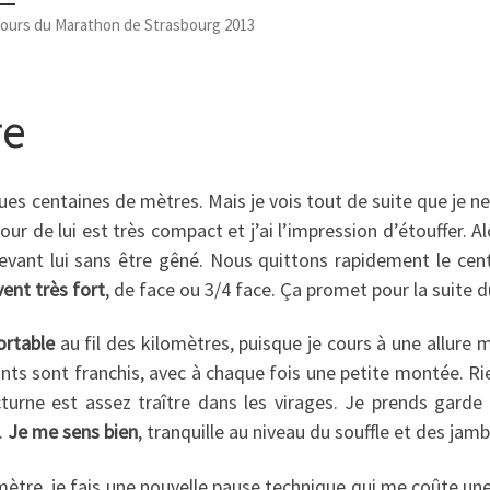
cours du Marathon de Strasbourg 2013
re
es centaines de mètres. Mais je vois tout de suite que je n
ur de lui est très compact et j’ai l’impression d’étouffer. A
evant lui sans être gêné. Nous quittons rapidement le centre
vent très fort
, de face ou 3/4 face. Ça promet pour la suite d
ortable
au fil des kilomètres, puisque je cours à une allur
onts sont franchis, avec à chaque fois une petite montée. Ri
turne est assez traître dans les virages. Je prends garde 
.
Je me sens bien
, tranquille au niveau du souffle et des jam
lomètre, je fais une nouvelle pause technique qui me coûte un