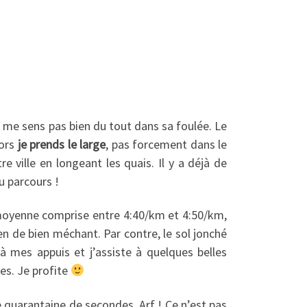
e me sens pas bien du tout dans sa foulée. Le
lors
je prends le large
, pas forcement dans le
 ville en longeant les quais. Il y a déjà de
u parcours !
e moyenne comprise entre 4:40/km et 4:50/km,
en de bien méchant. Par contre, le sol jonché
à mes appuis et j’assiste à quelques belles
bes. Je profite
e quarantaine de secondes. Arf ! Ce n’est pas