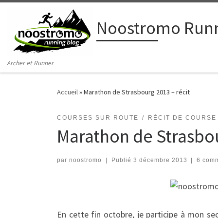
Passer au contenu
Noostromo Runn
Archer et Runner
Accueil
»
Marathon de Strasbourg 2013 – récit
COURSES SUR ROUTE
RÉCIT DE COURSE
Marathon de Strasbou
par
noostromo
|
Publié
3 décembre 2013
|
6 comm
En cette fin octobre, je participe à mon 