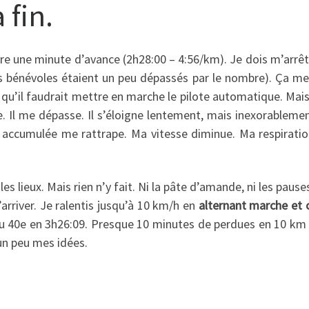
 fin.
ore une minute d’avance (2h28:00 – 4:56/km). Je dois m’arrê
les bénévoles étaient un peu dépassés par le nombre). Ça me 
 qu’il faudrait mettre en marche le pilote automatique. Mais 
le. Il me dépasse. Il s’éloigne lentement, mais inexorablem
e accumulée me rattrape. Ma vitesse diminue. Ma respiration
 les lieux. Mais rien n’y fait. Ni la pâte d’amande, ni les paus
’arriver. Je ralentis jusqu’à 10 km/h en
alternant marche et 
 40e en 3h26:09. Presque 10 minutes de perdues en 10 km ! 
 un peu mes idées.