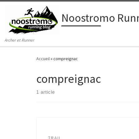
Passer au contenu
Noostromo Runn
Archer et Runner
Accueil
»
compreignac
compreignac
1 article
TRAIL