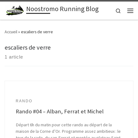
Noostromo Running Blog
Passer au contenu
Search
Men
Accueil
»
escaliers de verre
escaliers de verre
1 article
RANDO
Rando #04 – Alban, Ferrat et Michel
Départ 6h du matin pour cette rando au départ de la
maison de la Corne d’Or. Programme assez ambitieux : le
tour de la rade, du cap Ferrat et montée au plateau Saint