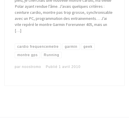
pied, je cherchais une nouvelle montre cardio, ma vieille
Polar ayant rendue l’âme. J’avais quelques critères :
ceinture cardio, montre pas trop grosse, synchronisable
avec un PC, programmation des entrainements… J’ai
vite repéré le montre Garmin Forerunner 405, mais un
[…]
cardio frequencemetre
garmin
geek
montre gps
Running
par
noostromo
Publié
1 avril 2010