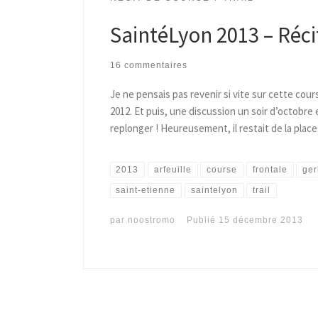
SaintéLyon 2013 – Réci
16 commentaires
Je ne pensais pas revenir si vite sur cette cour
2012. Et puis, une discussion un soir d’octobr
replonger ! Heureusement, il restait de la pla
2013
arfeuille
course
frontale
ger
saint-etienne
saintelyon
trail
par
noostromo
Publié
15 décembre 2013