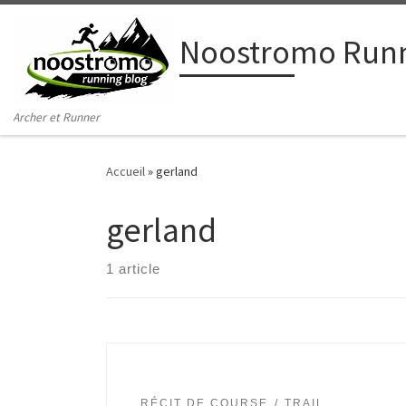
Passer au contenu
Noostromo Runn
Archer et Runner
Accueil
»
gerland
gerland
1 article
RÉCIT DE COURSE
TRAIL