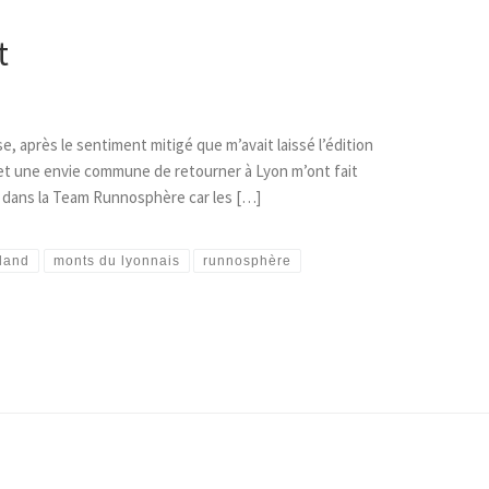
t
se, après le sentiment mitigé que m’avait laissé l’édition
e et une envie commune de retourner à Lyon m’ont fait
ce dans la Team Runnosphère car les […]
land
monts du lyonnais
runnosphère