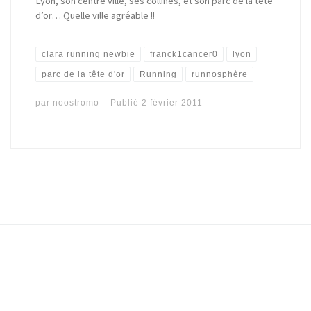
Lyon, son centre ville, ses collines, et son parc de la tête
d’or… Quelle ville agréable !!
clara running newbie
franck1cancer0
lyon
parc de la tête d'or
Running
runnosphère
par
noostromo
Publié
2 février 2011