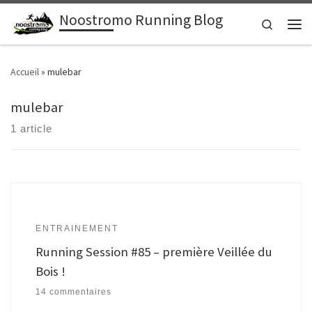
Noostromo Running Blog
Passer au contenu
Search
Men
Accueil
»
mulebar
mulebar
1 article
ENTRAINEMENT
Running Session #85 – première Veillée du
Bois !
14 commentaires