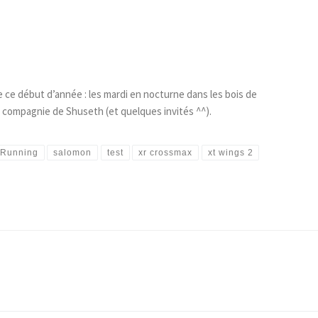
 ce début d’année : les mardi en nocturne dans les bois de
en compagnie de Shuseth (et quelques invités ^^).
Running
salomon
test
xr crossmax
xt wings 2