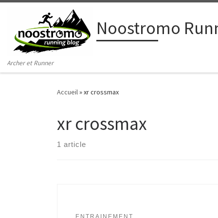
Passer au contenu
Noostromo Runn
Archer et Runner
Accueil
»
xr crossmax
xr crossmax
1 article
ENTRAINEMENT