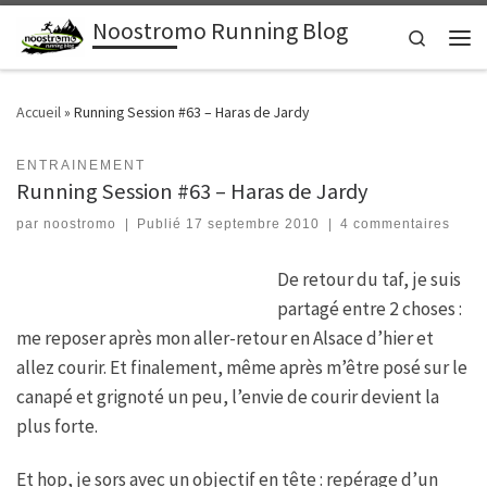
Noostromo Running Blog
Passer au contenu
Search
Men
Accueil
»
Running Session #63 – Haras de Jardy
ENTRAINEMENT
Running Session #63 – Haras de Jardy
par
noostromo
|
Publié
17 septembre 2010
|
4 commentaires
De retour du taf, je suis
partagé entre 2 choses :
me reposer après mon aller-retour en Alsace d’hier et
allez courir. Et finalement, même après m’être posé sur le
canapé et grignoté un peu, l’envie de courir devient la
plus forte.
Et hop, je sors avec un objectif en tête : repérage d’un