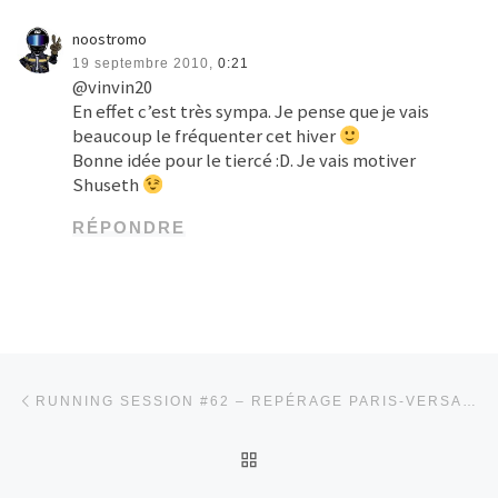
noostromo
19 septembre 2010,
0:21
@vinvin20
En effet c’est très sympa. Je pense que je vais
beaucoup le fréquenter cet hiver
Bonne idée pour le tiercé :D. Je vais motiver
Shuseth
RÉPONDRE
Parcourir les articles
Article précédent
RUNNING SESSION #62 – REPÉRAGE PARIS-VERSAILLES [+DJAILLA]
RETOUR À LA LISTE DES