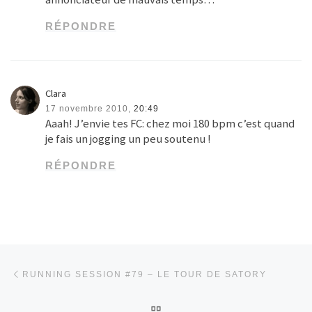
RÉPONDRE
Clara
17 novembre 2010,
20:49
Aaah! J’envie tes FC: chez moi 180 bpm c’est quand
je fais un jogging un peu soutenu !
RÉPONDRE
Parcourir les articles
Article précédent
RUNNING SESSION #79 – LE TOUR DE SATORY
RETOUR À LA LISTE DES