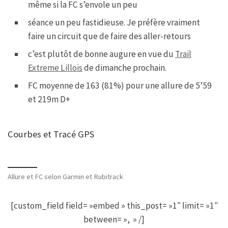
même si la FC s’envole un peu
séance un peu fastidieuse. Je préfère vraiment
faire un circuit que de faire des aller-retours
c’est plutôt de bonne augure en vue du
Trail
Extreme Lillois
de dimanche prochain.
FC moyenne de 163 (81%) pour une allure de 5’59
et 219m D+
Courbes et Tracé GPS
Allure et FC selon Garmin et Rubitrack
[custom_field field= »embed » this_post= »1″ limit= »1″
between= », » /]