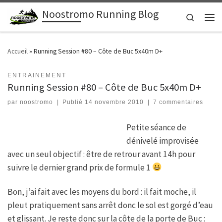
Noostromo Running Blog
Passer au contenu
Search
Men
Accueil
»
Running Session #80 – Côte de Buc 5x40m D+
ENTRAINEMENT
Running Session #80 – Côte de Buc 5x40m D+
par
noostromo
|
Publié
14 novembre 2010
|
7 commentaires
Petite séance de
dénivelé improvisée
avec un seul objectif : être de retrour avant 14h pour
suivre le dernier grand prix de formule 1
Bon, j’ai fait avec les moyens du bord : il fait moche, il
pleut pratiquement sans arrêt donc le sol est gorgé d’eau
et glissant. Je reste donc sur la côte de la porte de Buc :