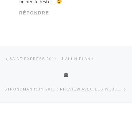
un peu le reste…
RÉPONDRE
Parcourir les articles
Article précédent
SAINT EXPRESS 2011 : J’AI UN PLAN !
RETOUR À LA LISTE DES
Ar
STRONGMAN RUN 2011 : PREVIEW AVEC LES WEBCAMS DE LA BRESSE