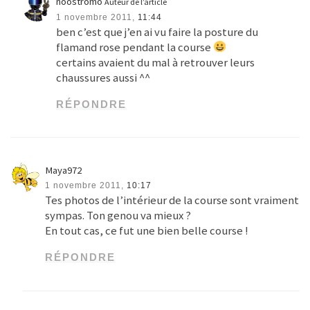
RÉPONDRE
Maya972
1 novembre 2011,
10:17
Tes photos de l’intérieur de la course sont vraiment
sympas. Ton genou va mieux ?
En tout cas, ce fut une bien belle course !
RÉPONDRE
noostromo
Auteur de l’article
1 novembre 2011,
11:45
le genou n’est pas totalement cicatrisé encore.
En fait j’avais des dizaines d’écorchures plus ou
moins grandes sur les deux jambes !!