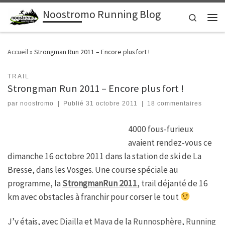
Noostromo Running Blog
Passer au contenu
Search
Men
Accueil
»
Strongman Run 2011 – Encore plus fort !
TRAIL
Strongman Run 2011 – Encore plus fort !
par
noostromo
|
Publié
31 octobre 2011
|
18 commentaires
4000 fous-furieux
avaient rendez-vous ce
dimanche 16 octobre 2011 dans la station de ski de La
Bresse, dans les Vosges. Une course spéciale au
programme, la
StrongmanRun 2011
, trail déjanté de 16
km avec obstacles à franchir pour corser le tout
J’y étais, avec
Djailla
et
Maya
de la
Runnosphère
,
Running