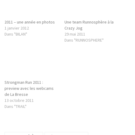
Dans "BILAN"
Une team Runnosphère à la
Crazy Jog
29 mai 2011
Dans "RUNNOSPHERE"
Strongman Run 2011 :
preview avec les webcams
de La Bresse
13 octobre 2011
Dans "TRAIL"
runnosphère
strongman run
taillefer trail team
trail