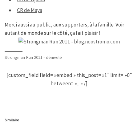
CR de Maya
Merci aussi au public, aux supporters, à la famille. Voir
autant de monde sur le côté, ça fait plaisir !
Strongman Run 2011 - dénivelé
[custom_field field= »embed » this_post= »1″ limit= »0″
between= », » /]
Similaire
2011 – une année en photos
1 janvier 2012