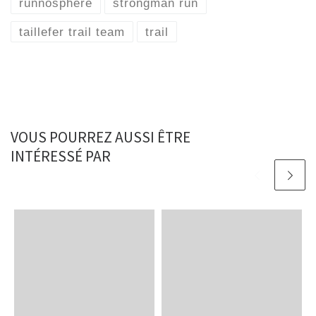
VOUS POURREZ AUSSI ÊTRE
INTÉRESSÉ PAR
Publié
10 novembre 2010
Publié
30 août 2010
Trail Extreme Lillois –
Impérial Trail
Présentation
Fontainebleau