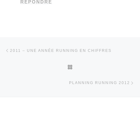
RÉPONDRE
Parcourir les articles
Article précédent
2011 – UNE ANNÉE RUNNING EN CHIFFRES
RETOUR À LA LISTE DES
Ar
PLANNING RUNNING 2012