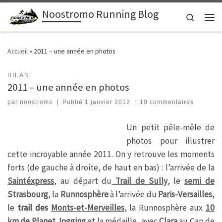
Noostromo Running Blog
Passer au contenu
Search
Men
Accueil
»
2011 – une année en photos
BILAN
2011 – une année en photos
par
noostromo
|
Publié
1 janvier 2012
|
10 commentaires
Un petit pêle-mêle de
photos pour illustrer
cette incroyable année 2011.
On y retrouve les moments
forts (de gauche à droite, de haut en bas) : l’arrivée de la
Saintéxpress
, au départ du
Trail de Sully
, le
semi de
Strasbourg
, la
Runnosphère
à l’arrivée du
Paris-Versailles
,
le
trail des
Monts-et-Merveilles
, la Runnosphère aux
10
km de Planet Jogging
et la médaille, avec
Clara
au Cap de