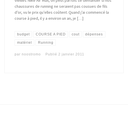
vieilles Nike Air Max, on peut parfois se demander si nos
chaussures de running ne seraient pas cousues de fils
d’or, vu le prix qu’elles coûtent. Quand j’ai commencé la
course à pied, il y a environ un an, je […]
budget
COURSE A PIED
cout
dépenses
matériel
Running
par
noostromo
Publié
2 janvier 2011