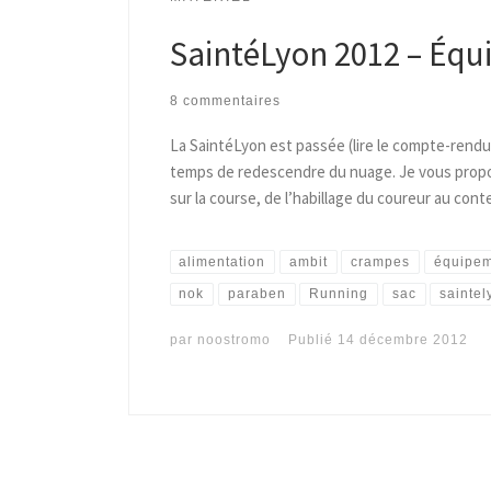
SaintéLyon 2012 – Équ
8 commentaires
La SaintéLyon est passée (lire le compte-rendu 
temps de redescendre du nuage. Je vous propose 
sur la course, de l’habillage du coureur au con
alimentation
ambit
crampes
équipe
nok
paraben
Running
sac
saintel
par
noostromo
Publié
14 décembre 2012