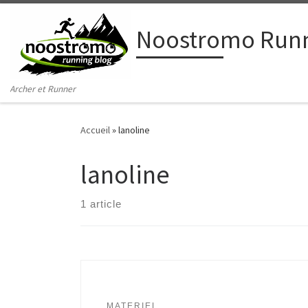
Passer au contenu
Noostromo Runn
Archer et Runner
Accueil
»
lanoline
lanoline
1 article
MATERIEL