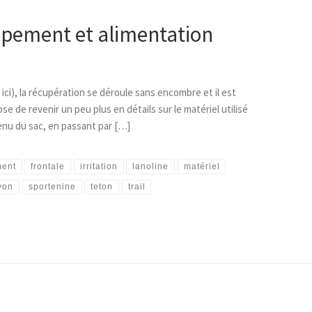
ipement et alimentation
ici), la récupération se déroule sans encombre et il est
de revenir un peu plus en détails sur le matériel utilisé
tenu du sac, en passant par […]
ment
frontale
irritation
lanoline
matériel
yon
sportenine
teton
trail