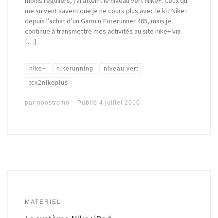
moins réguliers, j’ai atteint le niveau vert Nike+. Ceux qui
me suivent savent que je ne cours plus avec le kit Nike+
depuis l’achat d’un Garmin Forerunner 405, mais je
continue à transmettre mes activités au site nike+ via
[…]
nike+
nikerunning
niveau vert
tcx2nikeplus
par
noostromo
Publié
4 juillet 2010
MATERIEL