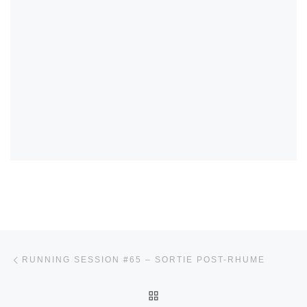
Parcourir les articles
Article précédent
RUNNING SESSION #65 – SORTIE POST-RHUME
RETOUR À LA LISTE DES