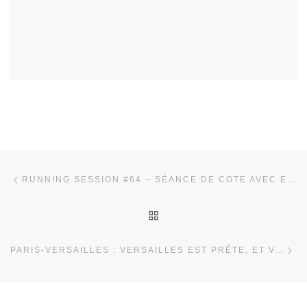
Parcourir les articles
Article précédent
RUNNING SESSION #64 – SÉANCE DE COTE AVEC ENDURANCE SHOP
RETOUR À LA LISTE DES
Ar
PARIS-VERSAILLES : VERSAILLES EST PRÊTE, ET VOUS ?