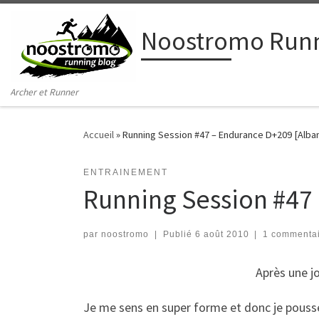
Passer au contenu
Noostromo Runn
Archer et Runner
Accueil
»
Running Session #47 – Endurance D+209 [Alban
ENTRAINEMENT
Running Session #47 
par
noostromo
|
Publié
6 août 2010
|
1 commenta
Après une jo
Je me sens en super forme et donc je pousse 