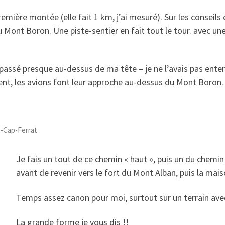
emière montée (elle fait 1 km, j’ai mesuré). Sur les conseils 
du Mont Boron. Une piste-sentier en fait tout le tour. avec u
assé presque au-dessus de ma tête – je ne l’avais pas enten
 vent, les avions font leur approche au-dessus du Mont Boron.
n-Cap-Ferrat
Je fais un tout de ce chemin « haut », puis un du chemin
avant de revenir vers le fort du Mont Alban, puis la mais
Temps assez canon pour moi, surtout sur un terrain ave
La grande forme je vous dis !!