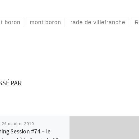
nt boron
mont boron
rade de villefranche
R
SSÉ PAR
é
26 octobre 2010
ing Session #74 – le