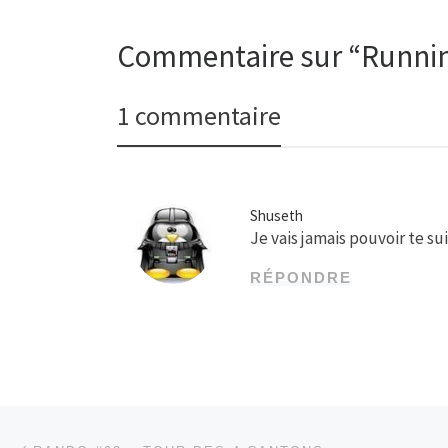
Commentaire sur “Running
1 commentaire
Shuseth
Je vais jamais pouvoir te su
RÉPONDRE
Parcourir les articles
Article précédent