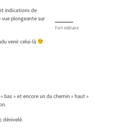
et indications de
ne vue plongeante sur
Fort militaire
du venir celui-là
 « bas » et encore un du chemin « haut »
on.
c dénivelé.