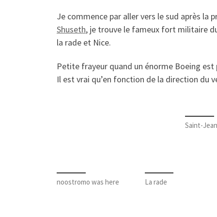
Je commence par aller vers le sud après la pr
Shuseth
, je trouve le fameux fort militaire 
la rade et Nice.
Petite frayeur quand un énorme Boeing est p
Il est vrai qu’en fonction de la direction du
Saint-Jea
noostromo was here
La rade