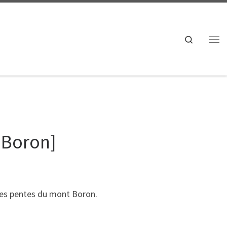
Search
Me
 Boron]
 les pentes du mont Boron.