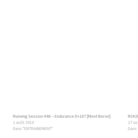
Running Session #46 – Endurance D+187 [Mont Boron]
RS#28
2 août 2010
27 ao
Dans "ENTRAINEMENT"
Dans