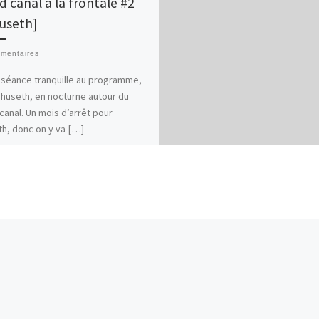
d canal à la frontale #2
useth]
mentaires
 séance tranquille au programme,
huseth, en nocturne autour du
canal. Un mois d’arrêt pour
h, donc on y va […]