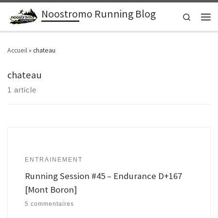
Noostromo Running Blog
Passer au contenu
Search
Men
Accueil
»
chateau
chateau
1 article
ENTRAINEMENT
Running Session #45 – Endurance D+167
[Mont Boron]
5 commentaires