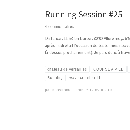
Running Session #25 –
4 commentaires
Distance : 11.53 km Durée : 80’02 Allure moy.: 6
après-midi était l’occasion de tester mes nouve
là-dessus prochainement). Je pars donc à traver
chateau de versailles
COURSE A PIED
Running
wave creation 11
par
noostromo
Publié
17 avril 2010