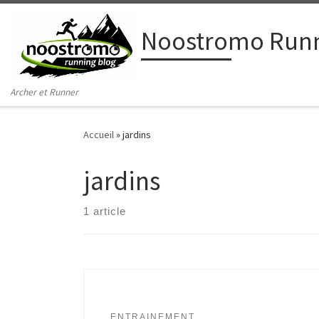
Passer au contenu
Noostromo Runn
Archer et Runner
Accueil
»
jardins
jardins
1 article
ENTRAINEMENT