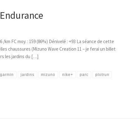
 Endurance
’56 /km FC moy. : 159 (86%) Dénivelé : +93 La séance de cette
lles chaussures (Mizuno Wave Creation 11 – je ferai un billet
s les jardins du […]
garmin
jardins
mizuno
nike+
parc
plotrun