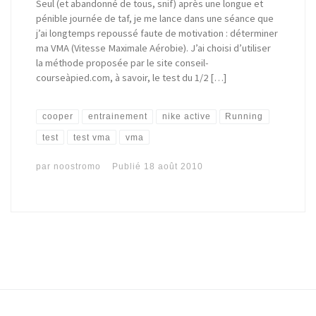
Seul (et abandonné de tous, snif) après une longue et
pénible journée de taf, je me lance dans une séance que
j’ai longtemps repoussé faute de motivation : déterminer
ma VMA (Vitesse Maximale Aérobie). J’ai choisi d’utiliser
la méthode proposée par le site conseil-
courseàpied.com, à savoir, le test du 1/2 […]
cooper
entrainement
nike active
Running
test
test vma
vma
par
noostromo
Publié
18 août 2010