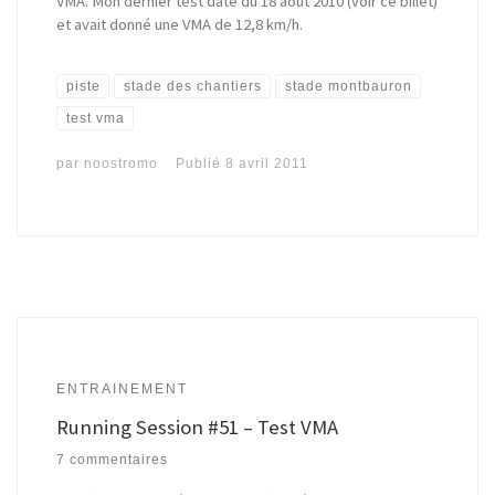
VMA. Mon dernier test date du 18 aout 2010 (voir ce billet)
et avait donné une VMA de 12,8 km/h.
piste
stade des chantiers
stade montbauron
test vma
par
noostromo
Publié
8 avril 2011
ENTRAINEMENT
Running Session #51 – Test VMA
7 commentaires