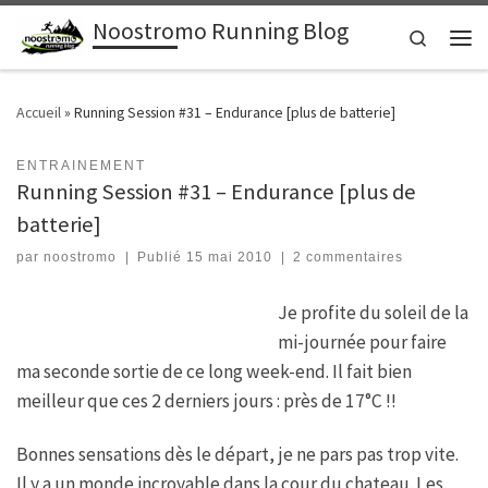
Noostromo Running Blog
Passer au contenu
Search
Men
Accueil
»
Running Session #31 – Endurance [plus de batterie]
ENTRAINEMENT
Running Session #31 – Endurance [plus de
batterie]
par
noostromo
|
Publié
15 mai 2010
|
2 commentaires
Je profite du soleil de la
mi-journée pour faire
ma seconde sortie de ce long week-end. Il fait bien
meilleur que ces 2 derniers jours : près de 17°C !!
Bonnes sensations dès le départ, je ne pars pas trop vite.
Il y a un monde incroyable dans la cour du chateau. Les