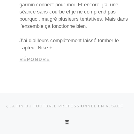
garmin connect pour moi. Et encore, j’ai une
séance sans courbe et je ne comprend pas
pourquoi, malgré plusieurs tentatives. Mais dans
l’ensemble ça fonctionne bien.
J’ai d’ailleurs complètement laissé tomber le
capteur Nike +…
RÉPONDRE
Parcourir les articles
Article précédent
LA FIN DU FOOTBALL PROFESSIONNEL EN ALSACE
RETOUR À LA LISTE DES
Ar