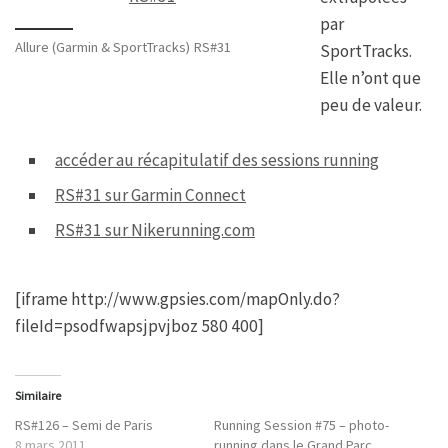
par
Allure (Garmin & SportTracks) RS#31
SportTracks.
Elle n’ont que
peu de valeur.
accéder au récapitulatif des sessions running
RS#31 sur Garmin Connect
RS#31 sur Nikerunning.com
[iframe http://www.gpsies.com/mapOnly.do?
fileId=psodfwapsjpvjboz 580 400]
Similaire
RS#126 – Semi de Paris
Running Session #75 – photo-
8 mars 2011
running dans le Grand Parc